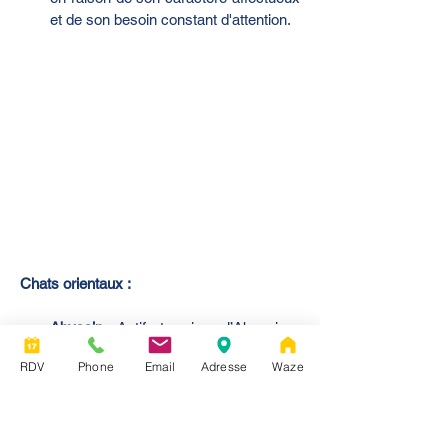
et de son besoin constant d'attention.
Chats orientaux :
Abyssin
 : Actif et curieux, l’Abyssin a 
un pelage court qui nécessite peu de 
RDV
Phone
Email
Adresse
Waze
toilettage. Il est souvent très intelligent 
et aime explorer son environnement.