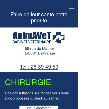
Faire de leur santé notre
priorité
58 rue de Mamer
L-8081 Bertrange
Tél : 26 39 49 59
CHIRURGIE
Des consultations sur rendez vous vous
sont proposées du lundi au samedi
Nous contacter